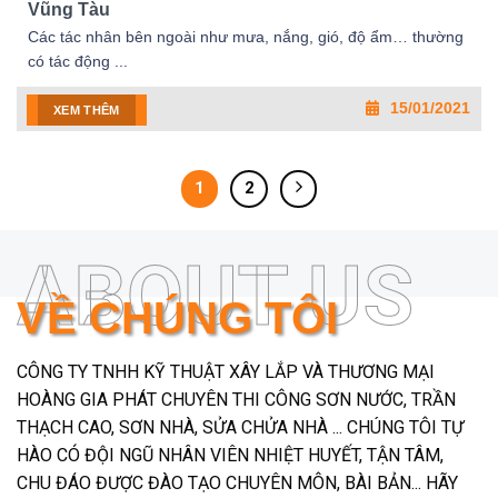
Vũng Tàu
Các tác nhân bên ngoài như mưa, nắng, gió, độ ẩm… thường
có tác động ...
15/01/2021
XEM THÊM
1
2
ABOUT US
VỀ CHÚNG TÔI
CÔNG TY TNHH KỸ THUẬT XÂY LẮP VÀ THƯƠNG MẠI
HOÀNG GIA PHÁT CHUYÊN THI CÔNG SƠN NƯỚC, TRẦN
THẠCH CAO, SƠN NHÀ, SỬA CHỬA NHÀ ... CHÚNG TÔI TỰ
HÀO CÓ ĐỘI NGŨ NHÂN VIÊN NHIỆT HUYẾT, TẬN TÂM,
CHU ĐÁO ĐƯỢC ĐÀO TẠO CHUYÊN MÔN, BÀI BẢN... HÃY