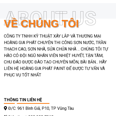
Điện thoại: 0254 62 88 999 - 098
388 7968
ABOUT US
Hỗ trợ kỹ thuật: 098 388 7968
VỀ CHÚNG TÔI
Website: sonnuocvungtau.com
CÔNG TY TNHH KỸ THUẬT XÂY LẮP VÀ THƯƠNG MẠI
HOÀNG GIA PHÁT CHUYÊN THI CÔNG SƠN NƯỚC, TRẦN
THẠCH CAO, SƠN NHÀ, SỬA CHỬA NHÀ ... CHÚNG TÔI TỰ
Hãy liên hệ với chúng tôi để được tư
HÀO CÓ ĐỘI NGŨ NHÂN VIÊN NHIỆT HUYẾT, TẬN TÂM,
vấn thi công công trình sơn nước -
CHU ĐÁO ĐƯỢC ĐÀO TẠO CHUYÊN MÔN, BÀI BẢN... HÃY
thạch cao, thiết kế trang trí nội ngoại
LIÊN HỆ HOÀNG GIA PHÁT PAINT ĐỂ ĐƯỢC TƯ VẤN VÀ
thất cho khách sạn, nhà hàng, thiết kế
PHỤC VỤ TỐT NHẤT
shop bán hàng, thiết kế showroom tại
Vũng Tàu. Ngoài ra chúng tôi còn
chuyên phân phối sỉ lẻ các loại sơn
nước, sơn dầu, chống thấm, bôi trét
THÔNG TIN LIÊN HỆ
tường cao cấp tại Vũng Tàu
Đ/C: 961 Bình Giã, P10, TP Vũng Tàu