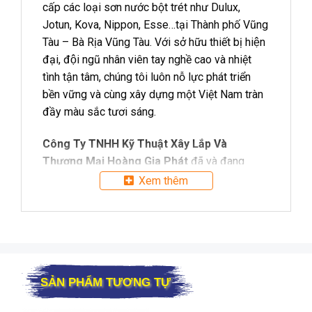
cấp các loại sơn nước bột trét như Dulux,
Jotun, Kova, Nippon, Esse…tại Thành phố Vũng
Tàu – Bà Rịa Vũng Tàu. Với sở hữu thiết bị hiện
đại, đội ngũ nhân viên tay nghề cao và nhiệt
tình tận tâm, chúng tôi luôn nỗ lực phát triển
bền vững và cùng xây dựng một Việt Nam tràn
đầy màu sắc tươi sáng.
Công Ty TNHH Kỹ Thuật Xây Lắp Và
Thương Mại Hoàng Gia Phát
đã và đang
không ngừng cung cấp những sản phẩm sơn
Xem thêm
chính hãng, đúng chất lượng, đa dạng chủng
loại cùng vô số các dịch vụ như, thi công sơn
nước để đảm bảo chất lượng tốt nhất cho sản
phẩm mà công ty cung cấp đến khách
hàng,đem đến sự hài lòng cao nhất ở khách
SẢN PHẨM TƯƠNG TỰ
hàng cũng như đóng góp tích cực cho ngành
công nghiệp sơn tại Việt Nam nói chung và