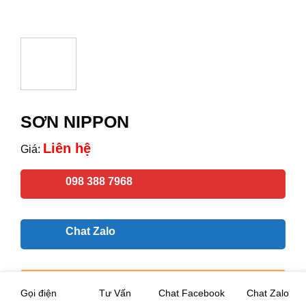
SƠN NIPPON
Liên hệ
Giá:
098 388 7968
Chat Zalo
MUA NGAY
Gọi điện
Tư Vấn
Chat Facebook
Chat Zalo
Gọi điện xác nhận và giao hàng tận nơi